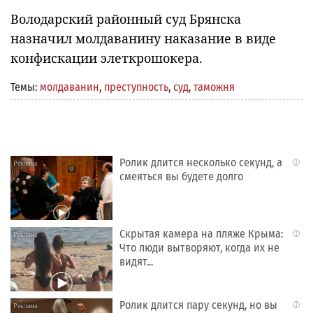
Володарский районный суд Брянска
назначил молдаванину наказание в виде
конфискации элеткрошокера.
Темы:
молдаванин
,
преступность
,
суд
,
таможня
Ролик длится несколько секунд, а
i
смеяться вы будете долго
Скрытая камера на пляже Крыма:
i
Что люди вытворяют, когда их не
видят...
Ролик длится пару секунд, но вы
i