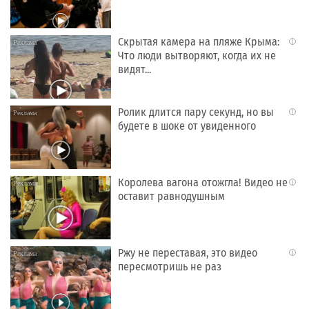
Скрытая камера на пляже Крыма:
i
Что люди вытворяют, когда их не
видят...
Ролик длится пару секунд, но вы
i
будете в шоке от увиденного
Королева вагона отожгла! Видео не
i
оставит равнодушным
Ржу не переставая, это видео
i
пересмотришь не раз