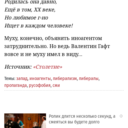
Родилась она давно,
Ещё в том, ХХ веке,
Но любимое г-но
Ищет в каждом человеке!
Муху, конечно, объявить иноагентом
затруднительно. Но ведь Валентин Гафт
вовсе и не муху имел в виду…
Источник:
«Столетие»
Темы:
запад
,
иноагенты
,
либерализм
,
либералы
,
пропаганда
,
русофобия
,
сми
Ролик длится несколько секунд, а
i
смеяться вы будете долго