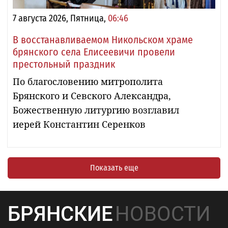
7 августа 2026, Пятница,
06:46
В восстанавливаемом Никольском храме
брянского села Елисеевичи провели
престольный праздник
По благословению митрополита
Брянского и Севского Александра,
Божественную литургию возглавил
иерей Константин Серенков
Показать еще
БРЯНСКИЕ
НОВОСТИ