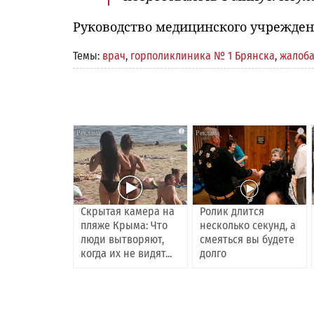
Руководство медицинского учреждени
Темы:
врач
,
горполиклиника № 1 Брянска
,
жалоб
i
i
Скрытая камера на
Ролик длится
пляже Крыма: Что
несколько секунд, а
люди вытворяют,
смеяться вы будете
когда их не видят...
долго