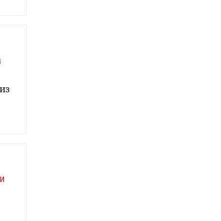
м
из
ии