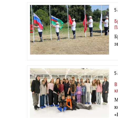
5
Б
П
Б
э
5
В
к
М
к
«