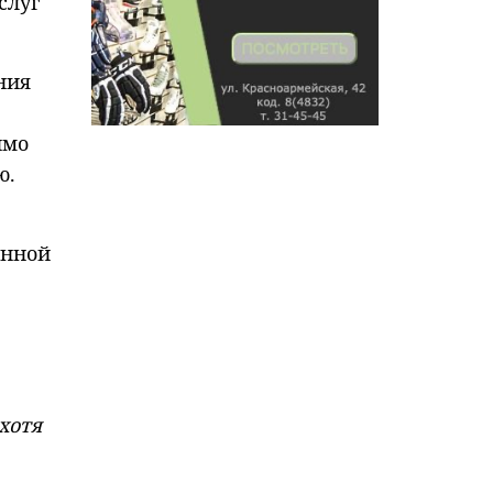
слуг
ния
имо
ю.
енной
хотя