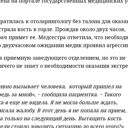
ена на портале государственных медицинских у
ратилась к отоларингологу без талона для оказа
ряла кость в горле. Прождав около двух часов,
ач примет ее. Медсестра ответила, что необход
о двухчасовом ожидании медик проявил агресси
в приемную заведующего отделением, но это не
ничего не знает о необходимости оказания экстр
тивно вызывает человека, который пришел на
едь за мной», − сообщила пациентка. − Такого
а я еще не видела. Я не могла больше ждать,
сала жалобу. В этот день я не попала на прием, 
ла только на следующий день. Вытащить кость
ли стоило доводить ситуацию до всего этого?».