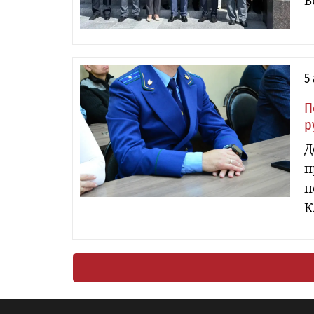
Б
5
П
р
Д
п
п
К