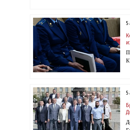
5
К
и
П
К
5
Б
Д
Д