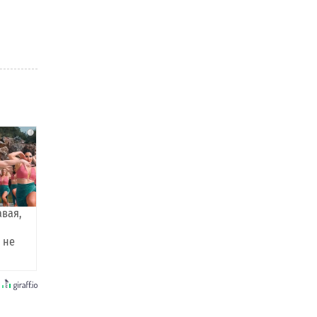
i
авая,
 не