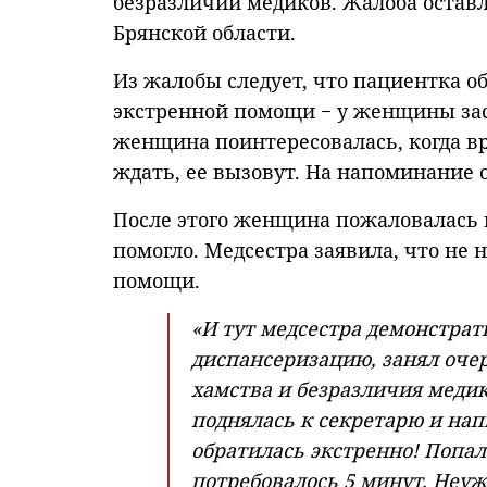
безразличии медиков. Жалоба оставл
Брянской области.
Из жалобы следует, что пациентка об
экстренной помощи − у женщины заст
женщина поинтересовалась, когда вр
ждать, ее вызовут. На напоминание 
После этого женщина пожаловалась 
помогло. Медсестра заявила, что не 
помощи.
«И тут медсестра демонстра
диспансеризацию, занял очер
хамства и безразличия медик
поднялась к секретарю и напи
обратилась экстренно! Попа
потребовалось 5 минут. Неуже