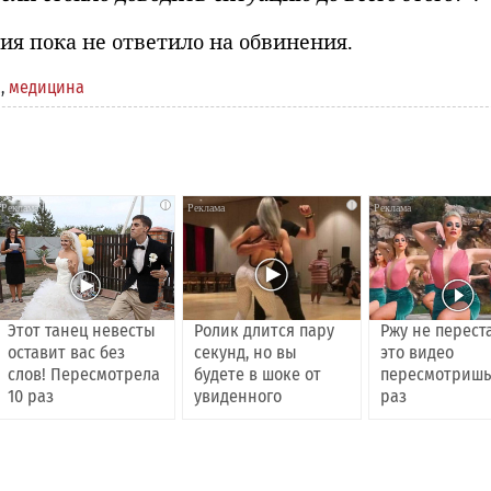
я пока не ответило на обвинения.
а
,
медицина
i
i
Этот танец невесты
Ролик длится пару
Ржу не перест
оставит вас без
секунд, но вы
это видео
слов! Пересмотрела
будете в шоке от
пересмотришь
10 раз
увиденного
раз