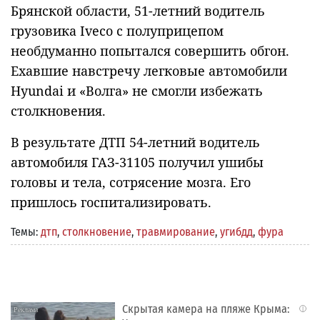
Брянской области, 51-летний водитель
грузовика Iveco с полуприцепом
необдуманно попытался совершить обгон.
Ехавшие навстречу легковые автомобили
Hyundai и «Волга» не смогли избежать
столкновения.
В результате ДТП 54-летний водитель
автомобиля ГАЗ-31105 получил ушибы
головы и тела, сотрясение мозга. Его
пришлось госпитализировать.
Темы:
дтп
,
столкновение
,
травмирование
,
угибдд
,
фура
Скрытая камера на пляже Крыма:
i