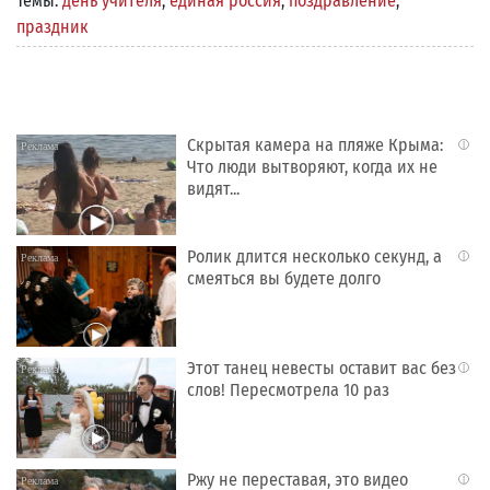
Темы:
день учителя
,
единая россия
,
поздравление
,
праздник
Скрытая камера на пляже Крыма:
i
Что люди вытворяют, когда их не
видят...
Ролик длится несколько секунд, а
i
смеяться вы будете долго
Этот танец невесты оставит вас без
i
слов! Пересмотрела 10 раз
Ржу не переставая, это видео
i