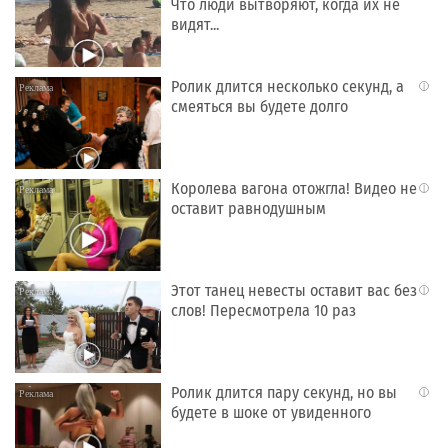
Что люди вытворяют, когда их не
видят...
Ролик длится несколько секунд, а
i
смеяться вы будете долго
Королева вагона отожгла! Видео не
i
оставит равнодушным
Этот танец невесты оставит вас без
i
слов! Пересмотрела 10 раз
Ролик длится пару секунд, но вы
i
будете в шоке от увиденного