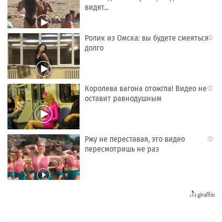
видят...
Ролик из Омска: вы будете смеяться
i
долго
Королева вагона отожгла! Видео не
i
оставит равнодушным
Ржу не переставая, это видео
i
пересмотришь не раз