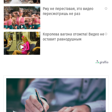
Ржу не переставая, это видео
i
пересмотришь не раз
Королева вагона отожгла! Видео не
i
оставит равнодушным