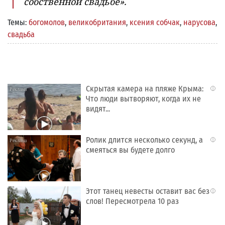
собственной свадьбе».
Темы:
богомолов
,
великобритания
,
ксения собчак
,
нарусова
,
свадьба
Скрытая камера на пляже Крыма:
i
Что люди вытворяют, когда их не
видят...
Ролик длится несколько секунд, а
i
смеяться вы будете долго
Этот танец невесты оставит вас без
i
слов! Пересмотрела 10 раз