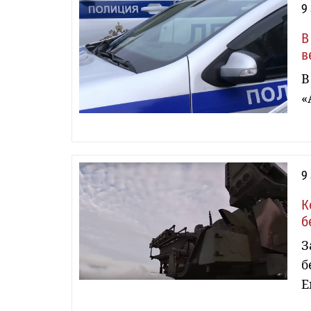
9
В
в
В
«
9
К
б
З
б
Е