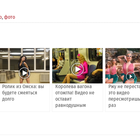
р
,
фото
i
i
Ролик из Омска: вы
Королева вагона
Ржу не перест
будете смеяться
отожгла! Видео не
это видео
долго
оставит
пересмотришь
равнодушным
раз