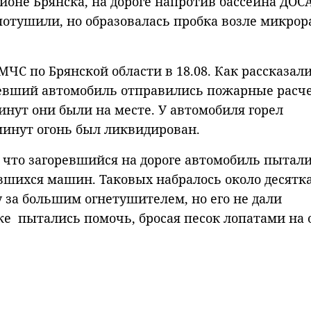
йоне Брянска, на дороге напротив бассейна ДОС
потушили, но образовалась пробка возле микрор
ЧС по Брянской области в 18.08. Как рассказали
ревший автомобиль отправились пожарные расч
инут они были на месте. У автомобиля горел
минут огонь был ликвидирован.
 что загоревшийся на дороге автомобиль пытал
вшихся машин. Таковых набралось около десятка
 за большим огнетушителем, но его не дали
же пытались помочь, бросая песок лопатами на 