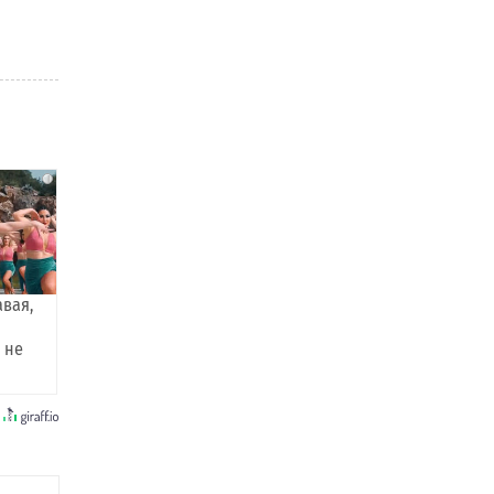
i
авая,
 не