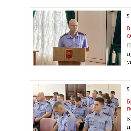
9
В
д
П
п
у
9
Б
п
К
п