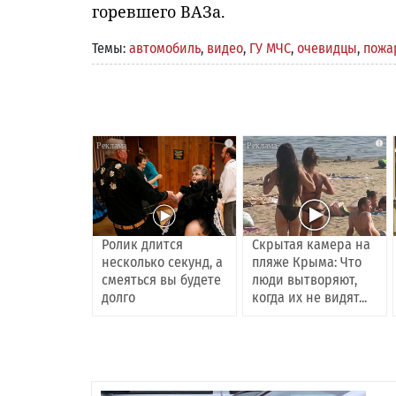
горевшего ВАЗа.
Темы:
автомобиль
,
видео
,
ГУ МЧС
,
очевидцы
,
пожа
i
i
Ролик длится
Скрытая камера на
несколько секунд, а
пляже Крыма: Что
смеяться вы будете
люди вытворяют,
долго
когда их не видят...