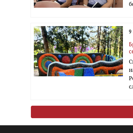
б
9
Б
с
С
н
Р
с