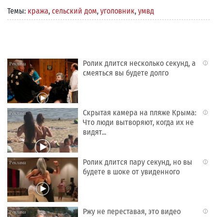
Темы:
кража
,
сельский дом
,
уголовник
,
умвд
Ролик длится несколько секунд, а
i
смеяться вы будете долго
Скрытая камера на пляже Крыма:
i
Что люди вытворяют, когда их не
видят...
Ролик длится пару секунд, но вы
i
будете в шоке от увиденного
Ржу не переставая, это видео
i