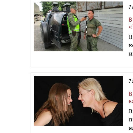
7
В
«
В
к
и
7
В
к
В
п
м