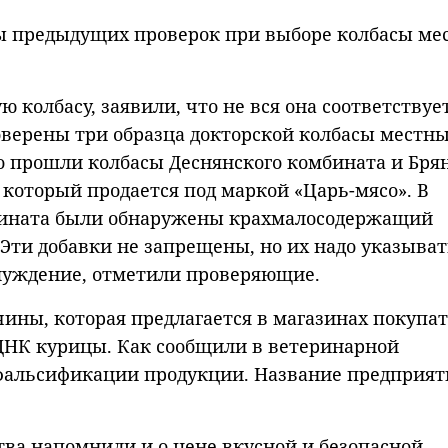
ы предыдущих проверок при выборе колбасы ме
ю колбасу, заявили, что не вся она соответствуе
верены три образца докторской колбасы местн
 прошли колбасы Деснянского комбината и Бря
который продается под маркой «Царь-мясо». В
мбината были обнаружены крахмалосодержащий
 Эти добавки не запрещены, но их надо указыват
блуждение, отметили проверяющие.
тчины, которая предлагается в магазинах покупа
ДНК курицы. Как сообщили в ветеринарной
о фальсификации продукции. Название предприя
ства напомнили и о цене вкусной и безопасной