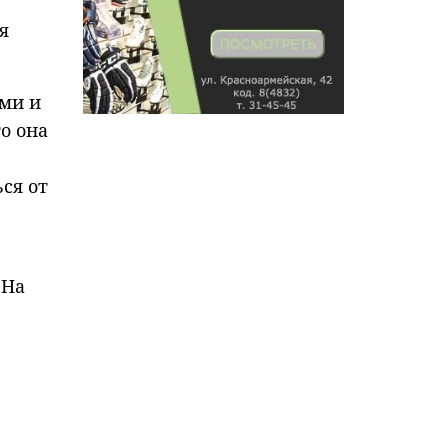
я
ами и
о она
ся от
 На