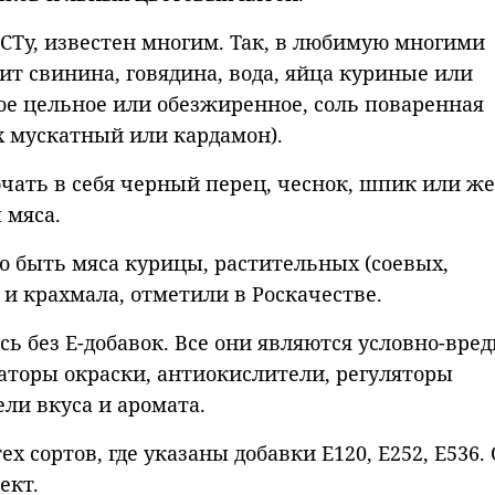
ОСТу, известен многим. Так, в любимую многими
ит свинина, говядина, вода, яйца куриные или
ое цельное или обезжиренное, соль поваренная
ех мускатный или кардамон).
чать в себя черный перец, чеснок, шпик или же
 мяса.
но быть мяса курицы, растительных (соевых,
 и крахмала, отметили в Роскачестве.
сь без Е-добавок. Все они являются условно-вр
торы окраски, антиокислители, регуляторы
ли вкуса и аромата.
х сортов, где указаны добавки Е120, Е252, Е536.
ект.