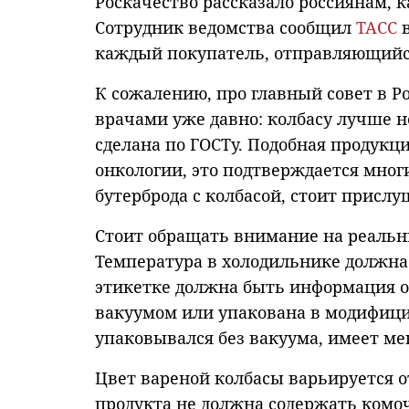
Роскачество рассказало россиянам, к
Сотрудник ведомства сообщил
ТАСС
в
каждый покупатель, отправляющийс
К сожалению, про главный совет в Р
врачами уже давно: колбасу лучше не
сделана по ГОСТу. Подобная продукц
онкологии, это подтверждается мног
бутерброда с колбасой, стоит прислу
Стоит обращать внимание на реальн
Температура в холодильнике должна 
этикетке должна быть информация о 
вакуумом или упакована в модифици
упаковывался без вакуума, имеет ме
Цвет вареной колбасы варьируется от
продукта не
должна содержать комоч