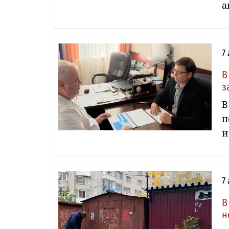
а
7
В
з
В
п
и
7
В
н