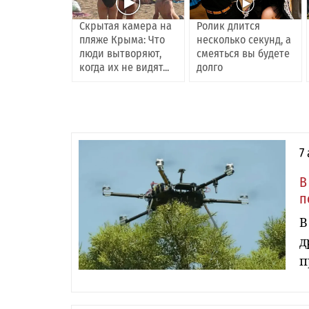
Скрытая камера на
Ролик длится
пляже Крыма: Что
несколько секунд, а
люди вытворяют,
смеяться вы будете
когда их не видят...
долго
7
В
п
В
д
п