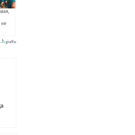
авая,
 не
да