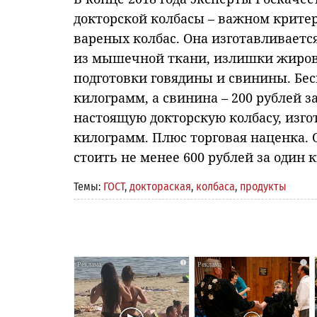
докторской колбасы – важном критер
вареных колбас. Она изготавливаетс
из мышечной ткани, излишки жирово
подготовки говядины и свинины. Беск
килограмм, а свинина – 200 рублей з
настоящую докторскую колбасу, изго
килограмм. Плюс торговая наценка. 
стоить не менее 600 рублей за один 
Темы:
ГОСТ
,
доктораская
,
колбаса
,
продукты
i
i