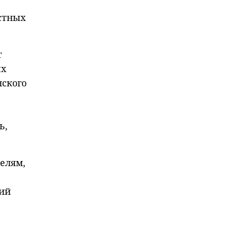
стных
т
ых
нского
ь,
телям,
тий