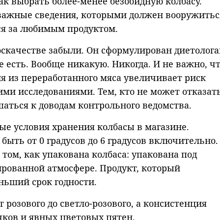
ак выбрать более-менее безобидную колбасу.
ажные сведения, которыми должен вооружитьс
я за любимым продуктом.
оскачестве забыли. Он сформулирован диетолог
 есть. Вообще никакую. Никогда. И не важно, чт
ия из переработанного мяса увеличивает риск
ими исследованиями. Тем, кто не может отказать
шаться к доводам контрольного ведомства.
ые условия хранения колбасы в магазине.
быть от 0 градусов до 6 градусов включительно.
том, как упакована колбаса: упакована под
рованной атмосфере. Продукт, который
ньший срок годности.
 розового до светло-розового, а консистенция
ков и явных цветовых пятен.