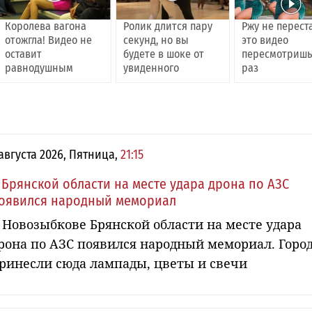
Королева вагона
Ролик длится пару
Ржу не перест
отожгла! Видео не
секунд, но вы
это видео
оставит
будете в шоке от
пересмотришь
равнодушным
увиденного
раз
 августа 2026, Пятница,
21:15
 Брянской области на месте удара дрона по АЗС
оявился народный мемориал
 Новозыбкове Брянской области на месте удара
рона по АЗС появился народный мемориал. Горо
ринесли сюда лампады, цветы и свечи