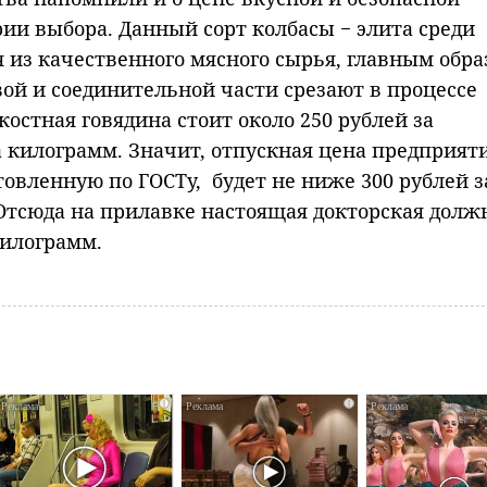
ии выбора. Данный сорт колбасы − элита среди
я из качественного мясного сырья, главным обр
й и соединительной части срезают в процессе
остная говядина стоит около 250 рублей за
а килограмм. Значит, отпускная цена предприят
товленную по ГОСТ
у,
будет не ниже 300 рублей з
Отсюда на прилавке настоящая докторская долж
килограмм.
i
i