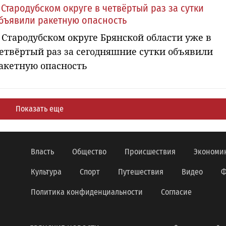
 Стародубском округе в четвёртый раз за сутки
бъявили ракетную опасность
 Стародубском округе Брянской области уже в
етвёртый раз за сегодняшние сутки объявили
акетную опасность
Показать еще
Власть
Общество
Происшествия
Экономи
Культура
Спорт
Путешествия
Видео
Ф
Политика конфиденциальности
Согласие