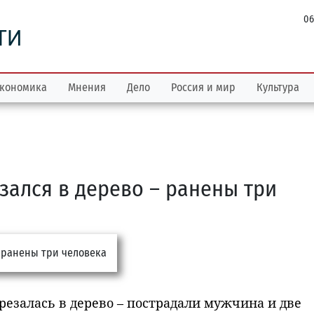
06
ТИ
кономика
Мнения
Дело
Россия и мир
Культура
зался в дерево – ранены три
езалась в дерево – пострадали мужчина и две