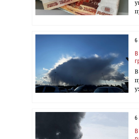
у
п
6
В
г
В
п
у
6
В
р