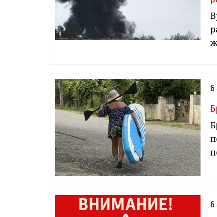
В
р
ж
6
Б
Б
п
п
6