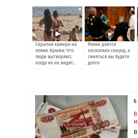
i
i
Скрытая камера на
Ролик длится
пляже Крыма: Что
несколько секунд, а
люди вытворяют,
смеяться вы будете
когда их не видят...
долго
6
В
м
В