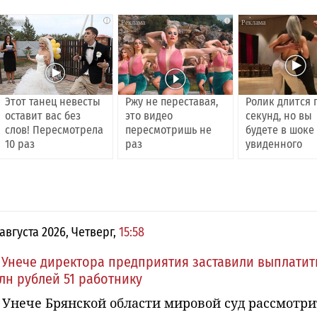
i
i
Этот танец невесты
Ржу не переставая,
Ролик длится 
оставит вас без
это видео
секунд, но вы
слов! Пересмотрела
пересмотришь не
будете в шоке
10 раз
раз
увиденного
 августа 2026, Четверг,
15:58
 Унече директора предприятия заставили выплатит
лн рублей 51 работнику
 Унече Брянской области мировой суд рассмотри