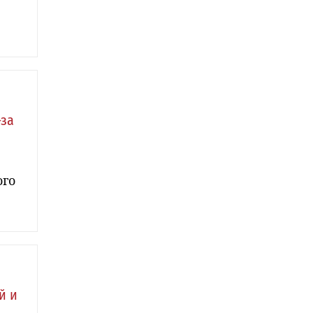
-за
ого
й и