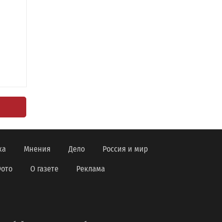
ка
Мнения
Дело
Россия и мир
ото
О газете
Реклама