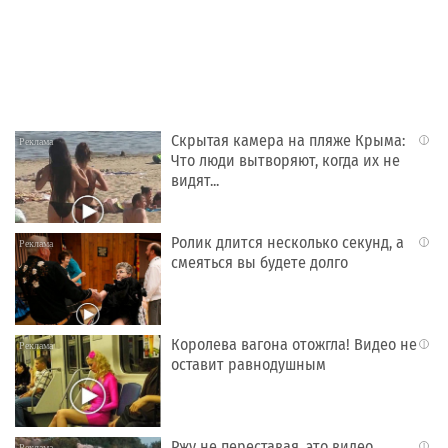
Скрытая камера на пляже Крыма:
i
Что люди вытворяют, когда их не
видят...
Ролик длится несколько секунд, а
i
смеяться вы будете долго
Королева вагона отожгла! Видео не
i
оставит равнодушным
Ржу не переставая, это видео
i