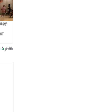
пару
 от