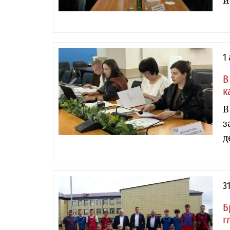
и
1
В
к
В
з
д
3
Б
г