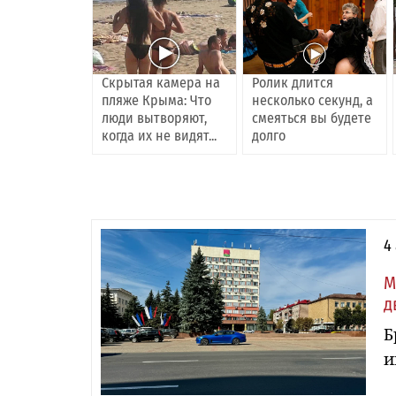
Скрытая камера на
Ролик длится
пляже Крыма: Что
несколько секунд, а
люди вытворяют,
смеяться вы будете
когда их не видят...
долго
4
М
д
Б
и