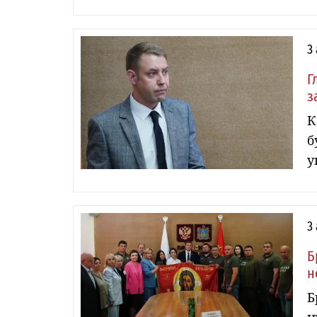
3
Г
з
К
б
у
3
Б
н
Б