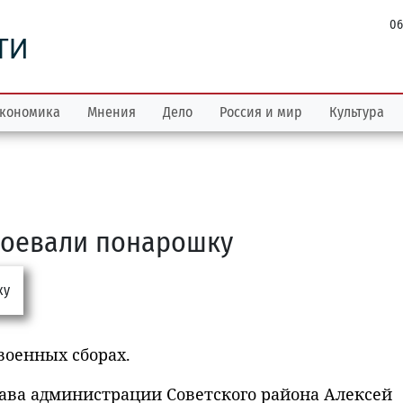
06
ТИ
кономика
Мнения
Дело
Россия и мир
Культура
воевали понарошку
военных сборах.
ава администрации Советского района Алексей