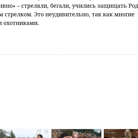
вно» – стреляли, бегали, учились защищать Род
 стрелком. Это неудивительно, так как многие
и охотниками.
i
i