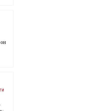
 он
ги
ь