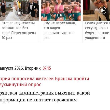
Этот танец невесты
Ржу не переставая,
Ролик длится 
оставит вас без
это видео
секунд, но вы
слов! Пересмотрела
пересмотришь не
будете в шоке
10 раз
раз
увиденного
 августа 2026, Вторник,
07:15
эрия попросила жителей Брянска пройти
вухминутный опрос
рянская администрация выяснит, какой
нформации не хватает горожанам