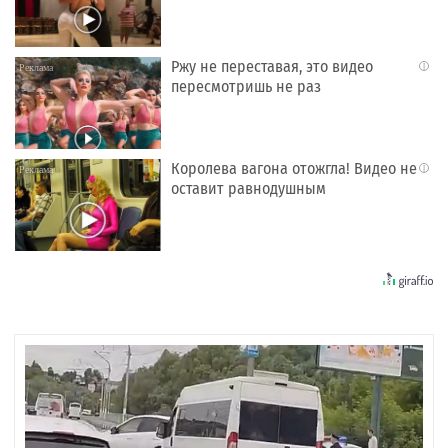
Ржу не переставая, это видео
i
пересмотришь не раз
Королева вагона отожгла! Видео не
i
оставит равнодушным