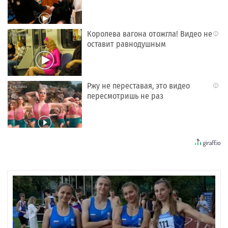
Королева вагона отожгла! Видео не
i
оставит равнодушным
Ржу не переставая, это видео
i
пересмотришь не раз