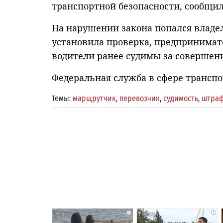
транспортной безопасности, сообщил
На нарушении закона попался владел
установила проверка, предпринимате
водители ранее судимы за соверше
Федеральная служба в сфере транспо
Темы:
марщрутчик
,
перевозчик
,
судимость
,
штра
i
i