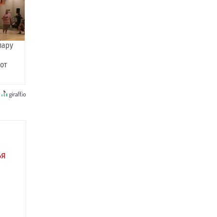
пару
 от
ья