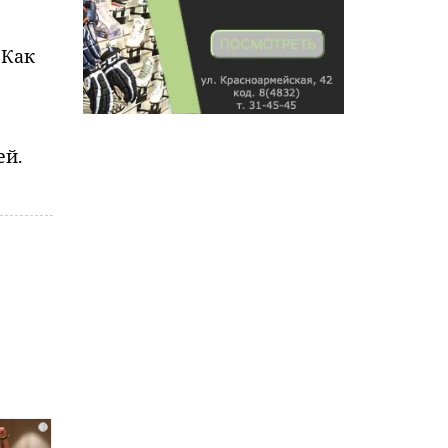
 Как
ей.
i