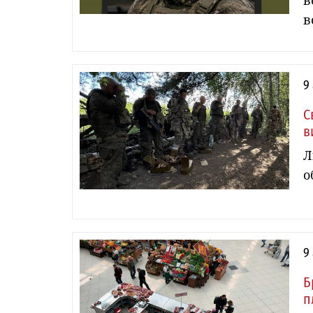
в
в
9
С
в
Л
о
9
Б
п