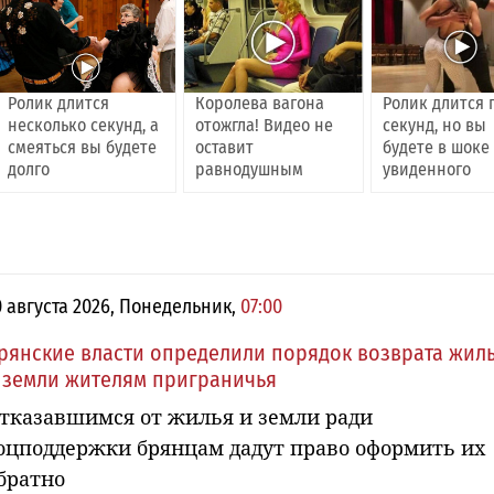
Ролик длится
Королева вагона
Ролик длится 
несколько секунд, а
отожгла! Видео не
секунд, но вы
смеяться вы будете
оставит
будете в шоке
долго
равнодушным
увиденного
0 августа 2026, Понедельник,
07:00
рянские власти определили порядок возврата жил
 земли жителям приграничья
тказавшимся от жилья и земли ради
оцподдержки брянцам дадут право оформить их
братно