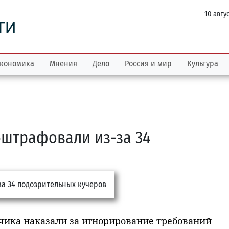
10 авгу
ТИ
кономика
Мнения
Дело
Россия и мир
Культура
оштрафовали из-за 34
чика наказали за игнорирование требований