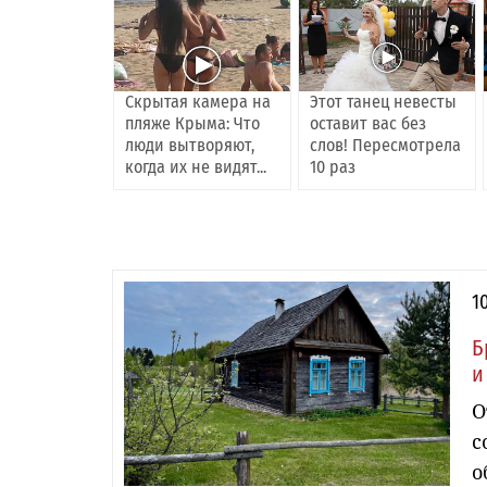
Скрытая камера на
Этот танец невесты
пляже Крыма: Что
оставит вас без
люди вытворяют,
слов! Пересмотрела
когда их не видят...
10 раз
1
Б
и
О
с
о