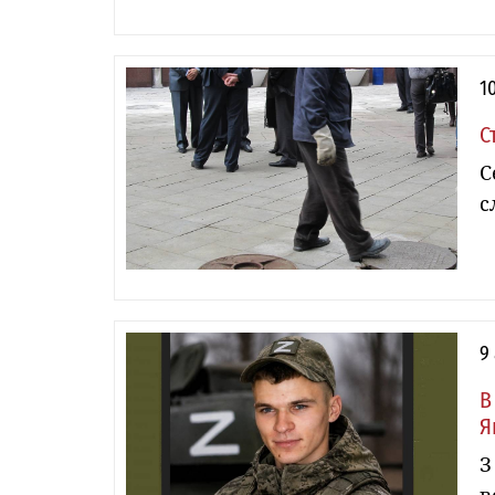
1
С
С
с
9
В
Я
З