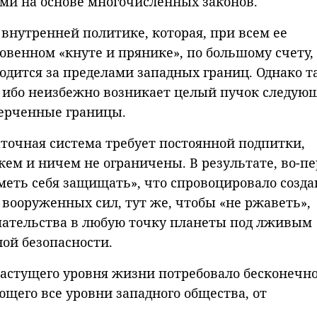
и на основе многочисленных законов.
 внутренней политике, которая, при всем ее
венном «кнуте и прянике», по большому счету,
ходится за пределами западных границ. Однако т
я, ибо неизбежно возникает целый пучок следую
черченные границы.
аточная система требует постоянной подпитки,
кем и ничем не ограничены. В результате, во-п
меть себя защищать», что спровоцировало созда
вооруженных сил, тут же, чтобы «не ржаветь»,
ательства в любую точку планеты под лживым
ой безопасности.
растущего уровня жизни потребовало бесконечно
ющего все уровни западного общества, от