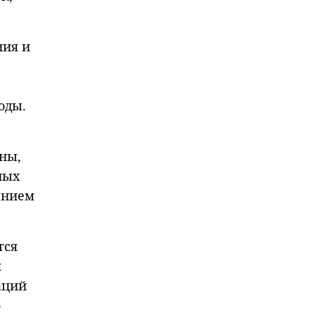
ния и
оды.
ны,
ных
ением
тся
я
аций
о