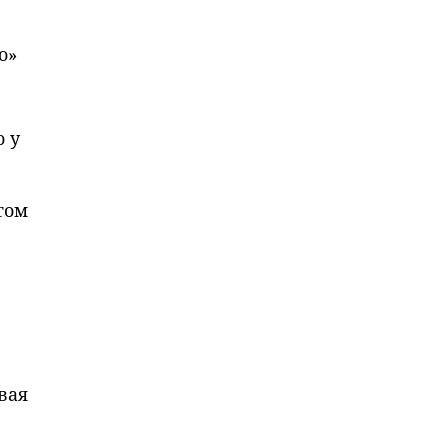
о»
о у
том
вая