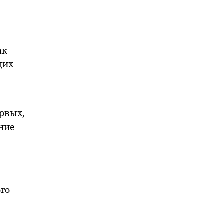
ак
щих
ервых,
ние
го