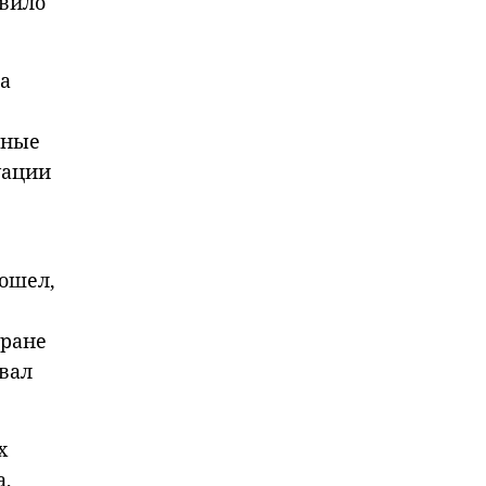
авило
на
ьные
уации
пошел,
тране
овал
х
а,