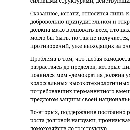
силовыми структурами, действующим
Сказанное, кстати, относится лишь к
добровольно-принудительном и откро
должна мало волновать всех, кто на
могло бы быть, но так не получаетс
противоречий, уже выходящих за о
Проблема в том, что любая самодост
разрастаясь до пределов, которые ни
появился мем «демократия должна у
колоссальных высокотехнологичных 
потребовавших перманентного вмеш
предлогом защиты своей национальн
Во-вторых, поддержание постоянно 
роста долговой нагрузки, пронизыва
домохозяйств до госструктур.