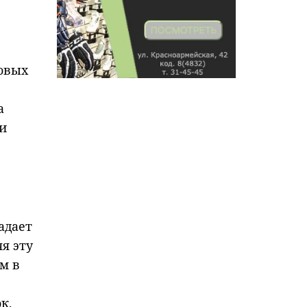
овых
а
и
адает
я эту
м в
к,