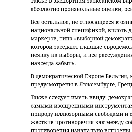
также в экспортном заокеанском вар
абсолютно произвольные оценки, ос
Все остальное, не относящееся к оз
национальной спецификой, вплоть д
маркеров, типа «выборной демократии
которой заседают главные евродемок
неявку на выборы, и все рассужден
навсегда забыть.
В демократической Европе Бельгия, 
предусмотрены в Люксембурге, Греци
Также следует иметь ввиду: демократ
самыми изощренными инструментами
природу иллюзорными свободами и 
жесткие противоречия как между соб
противоречия изначально встроены в