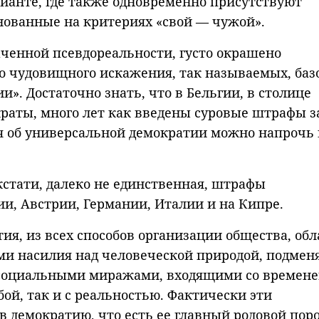
ианте, где также одновременно присутствуют
нованные на критериях «свой — чужой».
наченной псевдореальности, густо окрашено
о чудовищного искажения, так называемых, баз
». Достаточно знать, что в Бельгии, в столице
раты, много лет как введены суровые штрафы з
ия об универсальной демократии можно напрочь 
кстати, далеко не единственная, штрафы
и, Австрии, Германии, Италии и на Кипре.
ия, из всех способов организации общества, обл
 насилия над человеческой природой, подменя
социальными миражами, входящими со времене
ой, так и с реальностью. Фактически эти
 демократию, что есть ее главный родовой поро