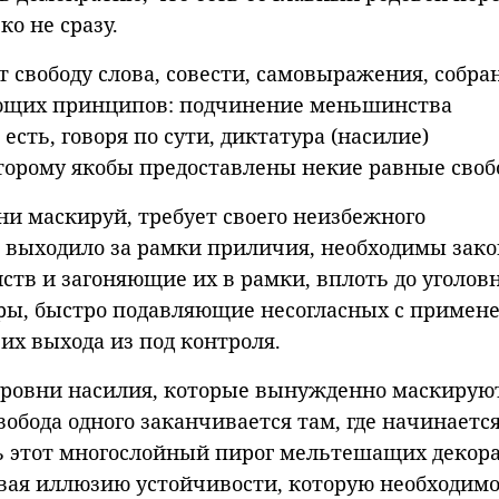
о не сразу.
 свободу слова, совести, самовыражения, собра
агающих принципов: подчинение меньшинства
есть, говоря по сути, диктатура (насилие)
орому якобы предоставлены некие равные своб
ни маскируй, требует своего неизбежного
 выходило за рамки приличия, необходимы зако
в и загоняющие их в рамки, вплоть до уголов
уры, быстро подавляющие несогласных с примен
их выхода из под контроля.
 уровни насилия, которые вынужденно маскирую
обода одного заканчивается там, где начинаетс
есь этот многослойный пирог мельтешащих декор
авая иллюзию устойчивости, которую необходим