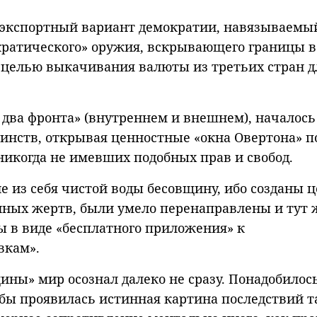
я экспортный вариант демократии, навязываемы
кратического» оружия, вскрывающего границы в
с целью выкачивания валюты из третьих стран д
 два фронта» (внутреннем и внешнем), началось
нств, открывая ценностные «окна Овертона» п
 никогда не имевших подобных прав и свобод.
 из себя чистой воды бесовщину, ибо созданы 
нных жертв, были умело перенаправлены и тут 
ы в виде «бесплатного приложения» к
вкам».
ны» мир осознал далеко не сразу. Понадобилос
бы проявилась истинная картина последствий т