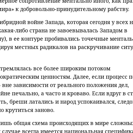
мерное сопротивление ментально иного, как пр
 мира» к добровольно-принудительному рабству.
гибридной войне Запада, которая сегодня у всех 
 какая-либо страна не завоевывалась Западом в
у), в ее контуре пробивались точечные ментал
цируя местных радикалов на раскручивание сит
стремлялась все более широким потоком
ократическим ценностям. Далее, если процесс 
вне зависимости от реального положения дел,
йне печально, а часто и кроваво. Если вдруг в с
ть, бреши латались и народ успокаивался, след
о крутиться заново.
лишь общая схема происходящих в мире сложны
м случае всегда имеется национальная специфик