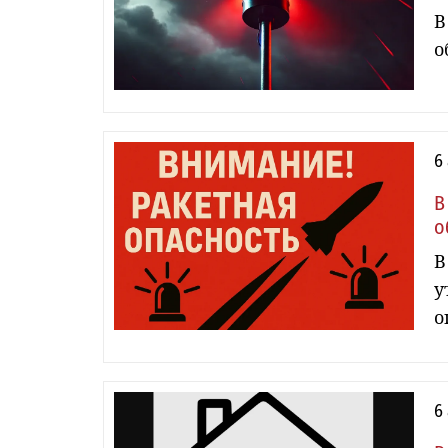
В
о
6
В
о
В
у
о
6