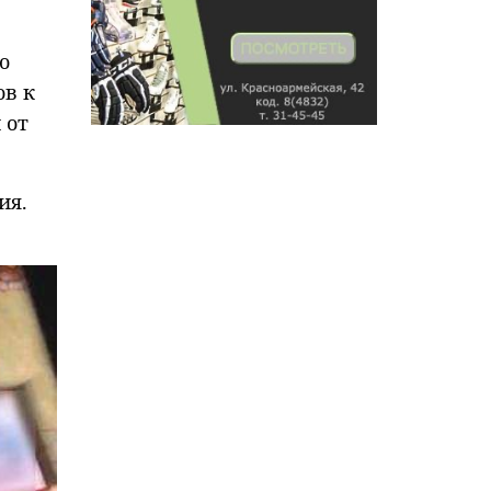
о
ов к
 от
ия.