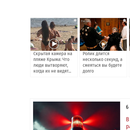
i
i
Скрытая камера на
Ролик длится
пляже Крыма: Что
несколько секунд, а
люди вытворяют,
смеяться вы будете
когда их не видят...
долго
6
В
р