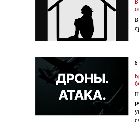
В
о
В
с
6
Б
б
П
р
у
с