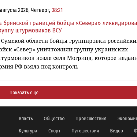
 августа 2026, Четверг,
08:21
а брянской границей бойцы «Севера» ликвидиров
руппу штурмовиков ВСУ
 Сумской области бойцы группировки российски
ойск «Север» уничтожили группу украинских
турмовиков возле села Могрица, которое недав
рмия РФ взяла под контроль
Показать еще
Власть
Общество
Происшествия
Экономи
Культура
Спорт
Путешествия
Видео
Ф