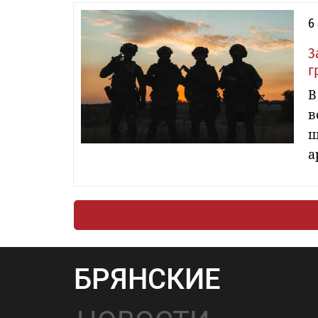
6
З
г
В
в
ш
а
БРЯНСКИЕ