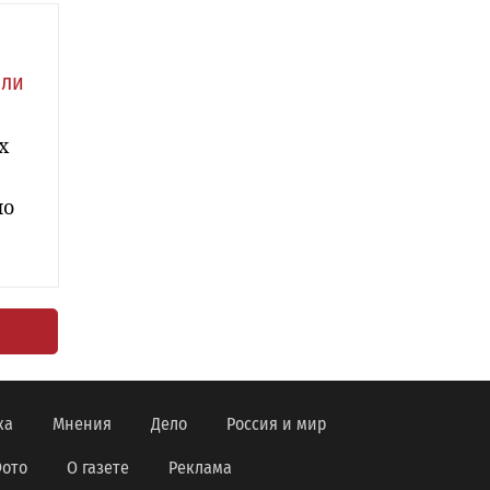
али
х
но
ка
Мнения
Дело
Россия и мир
ото
О газете
Реклама