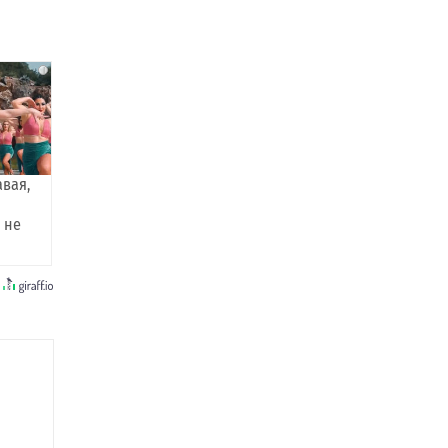
i
авая,
 не