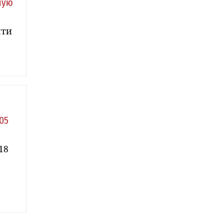
ную
чти
05
18