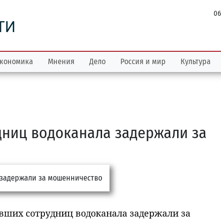
06
ТИ
кономика
Мнения
Дело
Россия и мир
Культура
дниц водоканала задержали за
ывших сотрудниц водоканала задержали за