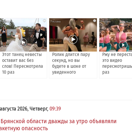
i
i
Этот танец невесты
Ролик длится пару
Ржу не перест
оставит вас без
секунд, но вы
это видео
слов! Пересмотрела
будете в шоке от
пересмотришь
10 раз
увиденного
раз
 августа 2026, Четверг,
09:39
 Брянской области дважды за утро объявляли
акетную опасность