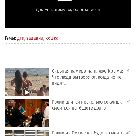
Темы:
дтп
,
задавил
,
кошка
Скрытая камера на пляже Крыма:
i
Что люди вытворяют, когда их не
видят...
Ролик длится несколько секунд, а
i
смеяться вы будете долго
Ролик из Омска: вы будете смеяться
i