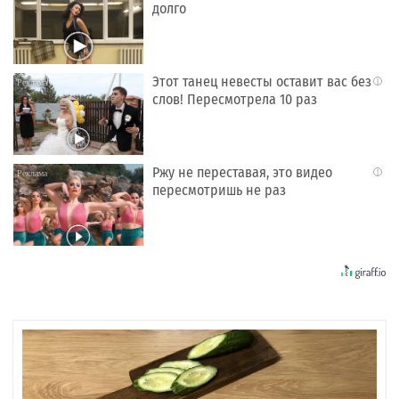
долго
Этот танец невесты оставит вас без
i
слов! Пересмотрела 10 раз
Ржу не переставая, это видео
i
пересмотришь не раз