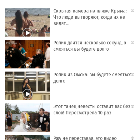
Скрытая камера на пляже Крыма:
i
Что люди вытворяют, когда их не
видят...
Ролик длится несколько секунд, а
i
смеяться вы будете долго
Ролик из Омска: вы будете смеяться
i
долго
Этот танец невесты оставит вас без
i
слов! Пересмотрела 10 раз
Ржу не переставая, это видео
i