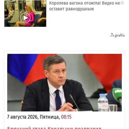
Королева вагона отожгла! Видео не
i
оставит равнодушным
7 августа 2026, Пятница,
08:15
Брянский глава Ковальчук поздравил