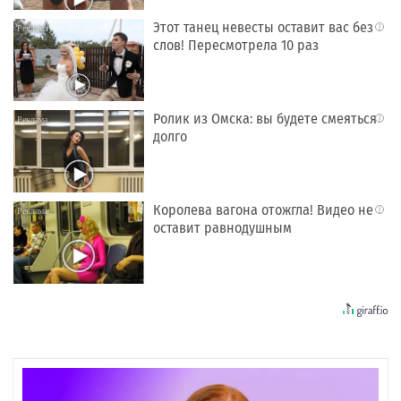
Этот танец невесты оставит вас без
i
слов! Пересмотрела 10 раз
Ролик из Омска: вы будете смеяться
i
долго
Королева вагона отожгла! Видео не
i
оставит равнодушным