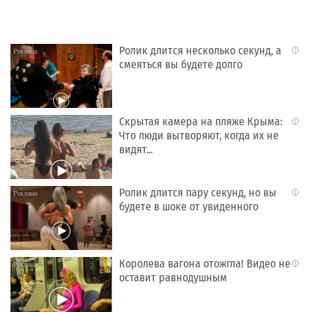
Ролик длится несколько секунд, а
i
смеяться вы будете долго
Скрытая камера на пляже Крыма:
i
Что люди вытворяют, когда их не
видят...
Ролик длится пару секунд, но вы
i
будете в шоке от увиденного
Королева вагона отожгла! Видео не
i
оставит равнодушным