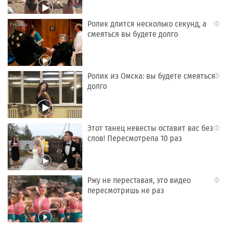
Ролик длится несколько секунд, а
i
смеяться вы будете долго
Ролик из Омска: вы будете смеяться
i
долго
Этот танец невесты оставит вас без
i
слов! Пересмотрела 10 раз
Ржу не переставая, это видео
i
пересмотришь не раз