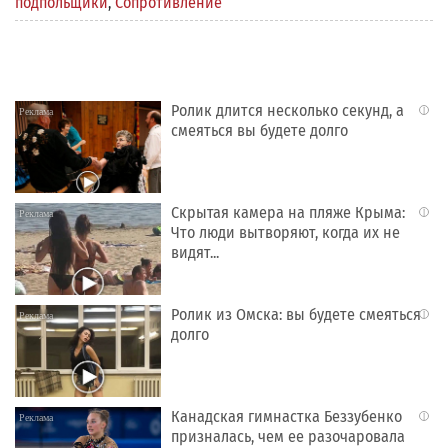
подпольщики
,
Сопротивление
Ролик длится несколько секунд, а
i
смеяться вы будете долго
Скрытая камера на пляже Крыма:
i
Что люди вытворяют, когда их не
видят...
Ролик из Омска: вы будете смеяться
i
долго
Канадская гимнастка Беззубенко
i
призналась, чем ее разочаровала