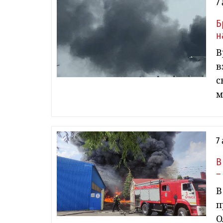
7
Б
н
В
в
с
м
7
В
–
В
п
О