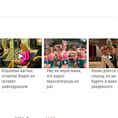
i
i
Королева вагона
Ржу не переставая,
Ролик длится 
отожгла! Видео не
это видео
секунд, но вы
оставит
пересмотришь не
будете в шоке
равнодушным
раз
увиденного