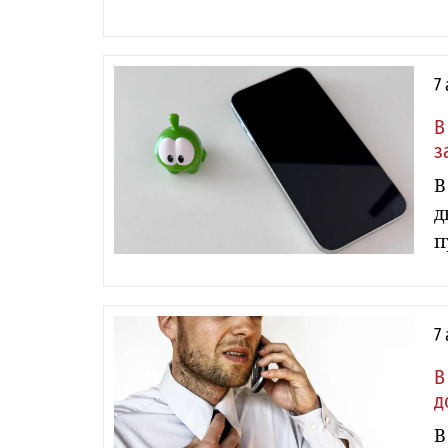
7
В
з
В
д
п
7
В
д
В