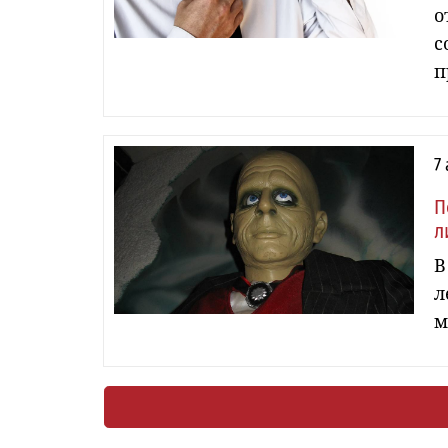
о
с
п
7
П
л
В
л
м