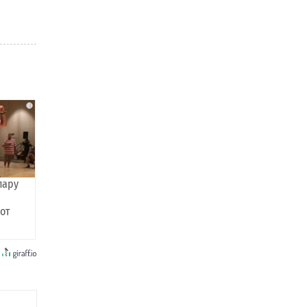
i
пару
 от