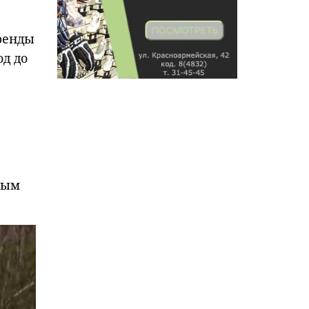
ренды
од до
ным