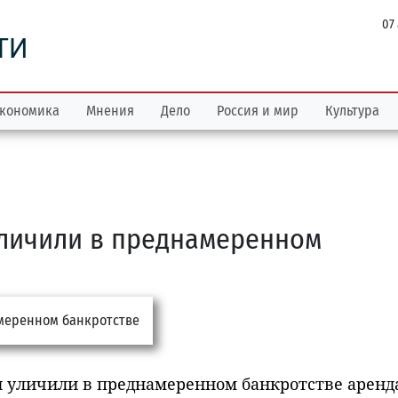
07
ТИ
кономика
Мнения
Дело
Россия и мир
Культура
уличили в преднамеренном
и уличили в преднамеренном банкротстве аренд