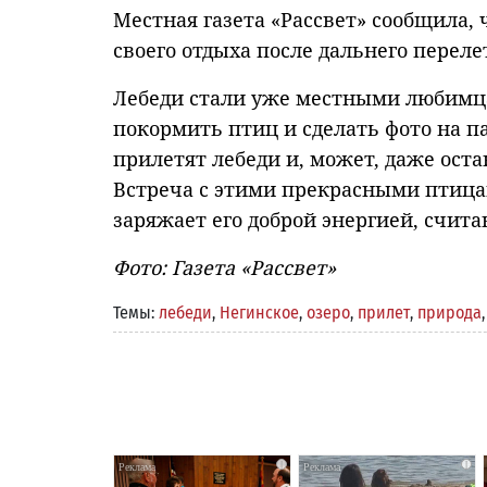
Местная газета «Рассвет» сообщила,
своего отдыха после дальнего переле
Лебеди стали уже местными любимца
покормить птиц и сделать фото на па
прилетят лебеди и, может, даже оста
Встреча с этими прекрасными птица
заряжает его доброй энергией, счит
Фото: Газета «Рассвет»
Темы:
лебеди
,
Негинское
,
озеро
,
прилет
,
природа
i
i