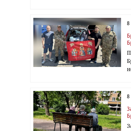
8
Б
Б
П
Б
н
8
З
Б
З