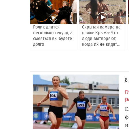
Ролик длится
Скрытая камера на
несколько секунд, а
пляже Крыма: Что
смеяться вы будете
люди вытворяют,
долго
когда их не видят...
8
Г
р
Е
ф
и