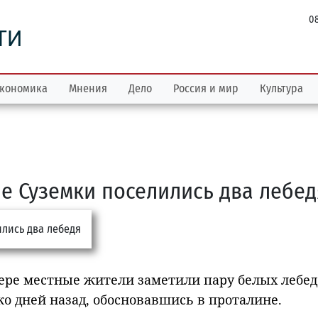
08
ТИ
кономика
Мнения
Дело
Россия и мир
Культура
е Суземки поселились два лебед
ере местные жители заметили пару белых лебед
о дней назад, обосновавшись в проталине.