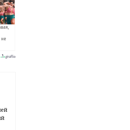
авая,
 не
лей
ий