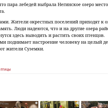
 что пара лебедей выбрала Негинское озеро мест
та.
ми. Жители окрестных поселений приходят к о
мять. Люди надеются, что и на другие озера рай
нутся здесь выводить и растить своих птенцов.
ми поднимает настроение человеку на целый де
ают жители Суземки.
,
птицы
i
i