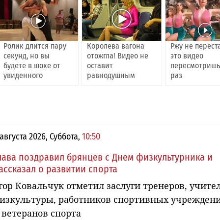
Ролик длится пару
Королева вагона
Ржу не перест
секунд, но вы
отожгла! Видео не
это видео
будете в шоке от
оставит
пересмотришь
увиденного
равнодушным
раз
 августа 2026, Суббота,
10:50
лава поздравил брянцев с Днем физкультурника и
ассказал о развитии спорта
гор Ковальчук отметил заслуги тренеров, учите
изкультуры, работников спортивных учрежден
 ветеранов спорта