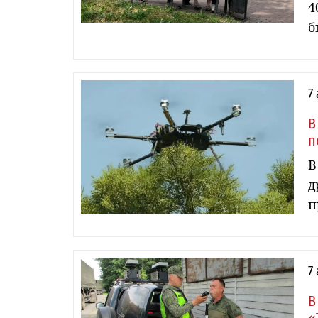
4
б
7
В
п
В
д
п
7
В