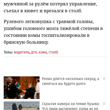
мужчиной за рулём потерял управление,
съехал в кювет и врезался в столб.
Рулевого легковушка с травмой головы,
ушибом головного мозга тяжёлой степени в
состоянии комы госпитализировали в
брянскую больницу.
Темы:
водитель
,
дтп
,
кома
,
столб
Ролик длится несколько секунд, а
i
смеяться вы будете долго
Скрытая камера на пляже Крыма:
i
Что люди вытворяют, когда их не