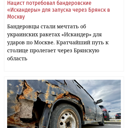
Нацист потребовал бандеровские
«Искандеры» для запуска через Брянск в
Москву
Бандеровцы стали мечтать об
украинских ракетах «Искандер» для
ударов по Москве. Кратчайший путь к
столице пролегает через Брянскую
область