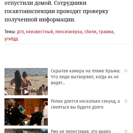
отпустили домой. Сотрудники
госавтоинспекции проводят проверку
полученной информации.
Темы:
дтп
,
неизвестный
,
пенсионерка
,
сбили
,
травма
,
угибдд
Скрытая камера на пляже Крыма:
i
Что люди вытворяют, когда их не
видят...
Ролик длится несколько секунд, а
i
смеяться вы будете долго
Ржу не переставая, это видео
i