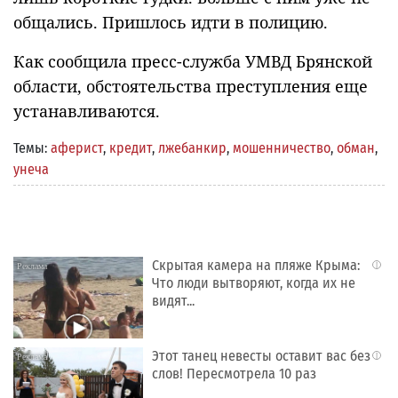
общались. Пришлось идти в полицию.
Как сообщила пресс-служба УМВД Брянской
области, обстоятельства преступления еще
устанавливаются.
Темы:
аферист
,
кредит
,
лжебанкир
,
мошенничество
,
обман
,
унеча
Скрытая камера на пляже Крыма:
i
Что люди вытворяют, когда их не
видят...
Этот танец невесты оставит вас без
i
слов! Пересмотрела 10 раз