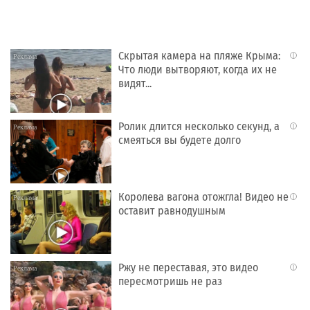
Скрытая камера на пляже Крыма:
i
Что люди вытворяют, когда их не
видят...
Ролик длится несколько секунд, а
i
смеяться вы будете долго
Королева вагона отожгла! Видео не
i
оставит равнодушным
Ржу не переставая, это видео
i
пересмотришь не раз