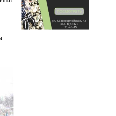
ивших
и