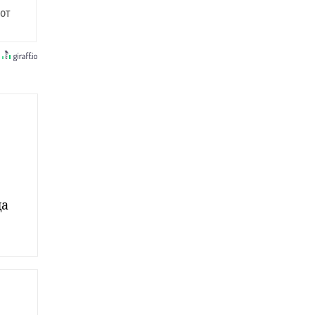
 от
да