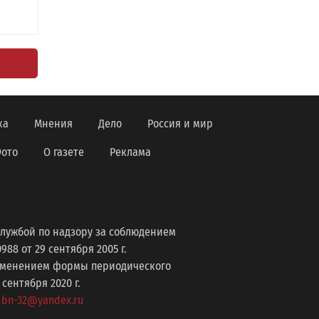
ка
Мнения
Дело
Россия и мир
ото
О газете
Реклама
лужбой по надзору за соблюдением
8 от 29 сентября 2005 г.
изменением формы периодического
ентября 2020 г.
: bn-32@yandex.ru