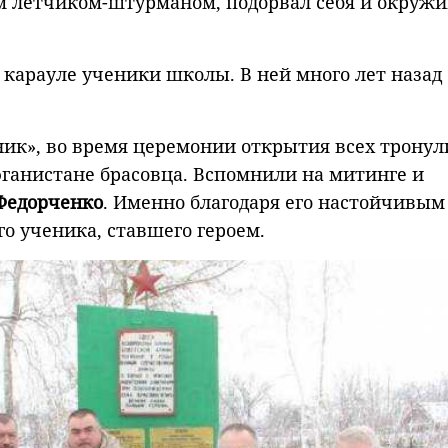
м летчиком-штурманом, подорвал себя и окруж
 карауле ученики школы. В ней много лет назад
тник», во время церемонии открытия всех тронул
фганистане брасовца. Вспомнили на митинге и
Федорченко
. Именно благодаря его настойчивым
о ученика, ставшего героем.