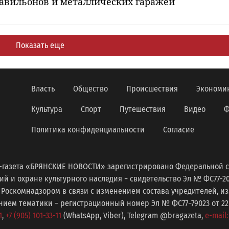
авильонов и металлических гаражей
Показать еще
Власть
Общество
Происшествия
Экономи
Культура
Спорт
Путешествия
Видео
Ф
Политика конфиденциальности
Согласие
-газета «БРЯНСКИЕ НОВОСТИ» зарегистрировано Федеральной с
 и охране культурного наследия − свидетельство Эл № ФС77-2098
 Роскомнадзором в связи с изменением состава учредителей, 
ем тематики − регистрационный номер Эл № ФС77−79023 от 22 с
1
,
+7 (905) 101-33-11
(WhatsApp, Viber), Telegram @bragazeta,
e-mail