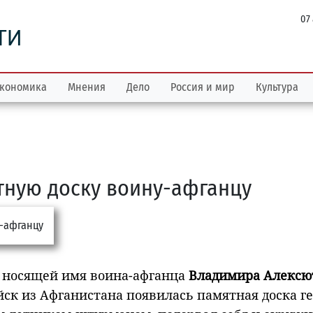
07
ТИ
кономика
Мнения
Дело
Россия и мир
Культура
тную доску воину-афганцу
, носящей имя воина-афганца
Владимира Алексю
йск из Афганистана появилась памятная доска г