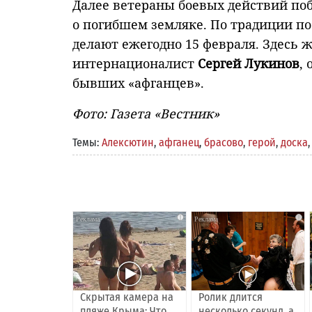
Далее ветераны боевых действий по
о погибшем земляке. По традиции по
делают ежегодно 15 февраля. Здесь 
интернационалист
Сергей Лукинов
,
бывших «афганцев».
Фото: Газета «Вестник»
Темы:
Алексютин
,
афганец
,
брасово
,
герой
,
доска
i
i
Скрытая камера на
Ролик длится
пляже Крыма: Что
несколько секунд, а