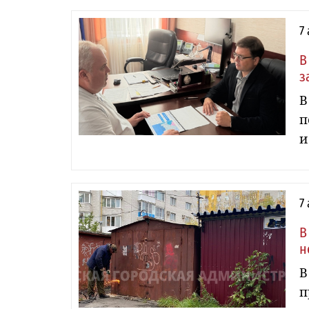
7
В
з
В
п
и
7
В
н
В
п