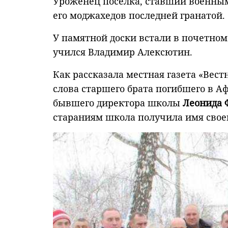
Уроженец поселка, ставший военны
его моджахедов последней гранатой.
У памятной доски встали в почетном
учился Владимир Алексютин.
Как рассказала местная газета «Вес
слова старшего брата погибшего в А
бывшего директора школы
Леонида 
стараниям школа получила имя своег