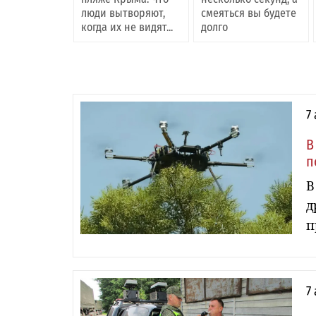
люди вытворяют,
смеяться вы будете
когда их не видят...
долго
7
В
п
В
д
п
7