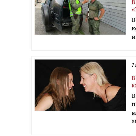
В
«
В
к
и
7
В
к
В
п
м
а