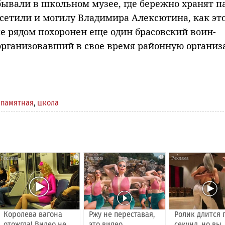
бывали в школьном музее, где бережно хранят п
сетили и могилу Владимира Алексютина, как эт
же рядом похоронен еще один брасовский воин-
 организовавший в свое время районную органи
,
памятная
,
школа
i
i
Королева вагона
Ржу не переставая,
Ролик длится 
отожгла! Видео не
это видео
секунд, но вы