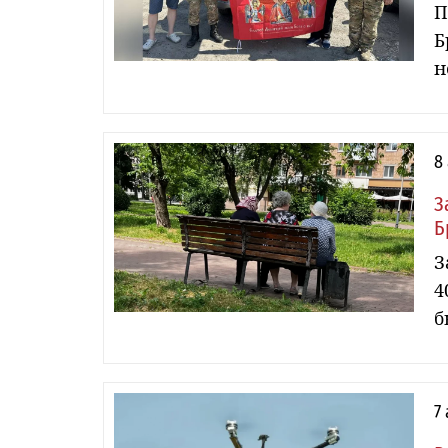
П
Б
н
8
З
Б
З
4
б
7