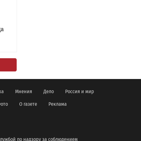
да
ка
Мнения
Дело
Россия и мир
ото
О газете
Реклама
лужбой по надзору за соблюдением