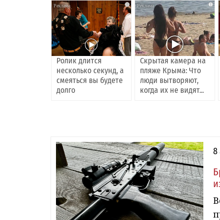
i
i
Ролик длится
Скрытая камера на
несколько секунд, а
пляже Крыма: Что
смеяться вы будете
люди вытворяют,
долго
когда их не видят...
8
Б
и
В
п