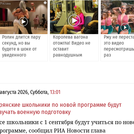
i
i
Ролик длится пару
Королева вагона
Ржу не перест
секунд, но вы
отожгла! Видео не
это видео
будете в шоке от
оставит
пересмотришь
увиденного
равнодушным
раз
 августа 2026, Суббота,
13:01
рянские школьники по новой программе будут
зучать военную подготовку
се школьники с 1 сентября будут учиться по нов
рограмме, сообщил РИА Новости глава