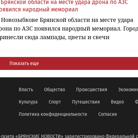
 Брянской области на месте удара дрона по АЗС
оявился народный мемориал
 Новозыбкове Брянской области на месте удара
рона по АЗС появился народный мемориал. Горо
ринесли сюда лампады, цветы и свечи
Показать еще
Власть
Общество
Происшествия
Экономи
Культура
Спорт
Путешествия
Видео
Ф
Политика конфиденциальности
Согласие
-газета «БРЯНСКИЕ НОВОСТИ» зарегистрировано Федеральной с