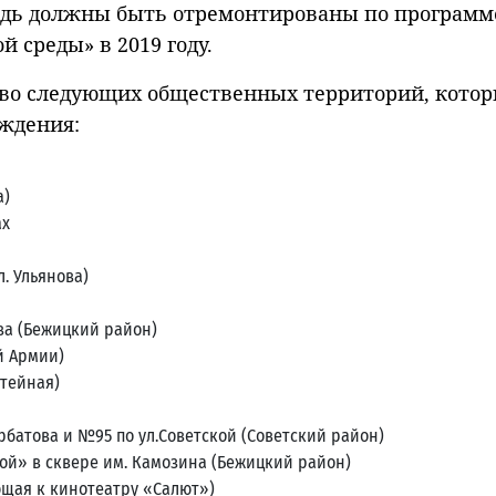
едь должны быть отремонтированы по программ
 среды» в 2019 году.
тво следующих общественных территорий, кото
ждения:
а)
ах
. Ульянова)
ева (Бежицкий район)
й Армии)
итейная)
батова и №95 по ул.Советской (Советский район)
й» в сквере им. Камозина (Бежицкий район)
ющая к кинотеатру «Салют»)