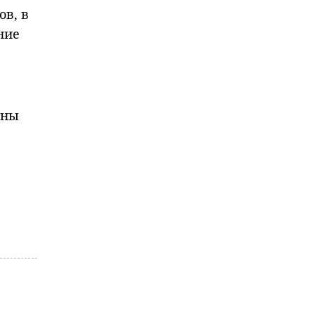
в, в
ние
аны