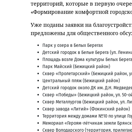
территорий, которые в первую очер
«Формирование комфортной городской
Уже поданы заявки на благоустройс
предложены для общественного обсу
Парк у озера в Белых Берегах
Детский городок в Белые Берега (ул. Ленин
Площадь возле Дома культуры Белых Берег
Парк Майский (Бежицкий район)
Сквер «Пролетарский» (Бежицкий район, ул
Центральный пляж (Бежицкий район)
Детский городок около ДК им. Д.Н. Медвед
Сквер «Победы» (Бежицкий район, ул. 50-о
Сквер Металлургов (Бежицкий район, ул. Л
Сквер завода «Литий» (Фокинский район)
Территория между домами №10 по улице Гор
Мемориал «Героям-лётчикам земли Брянско
Сквер Володарского (территория, прилега