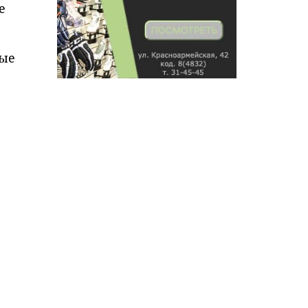
е
рые