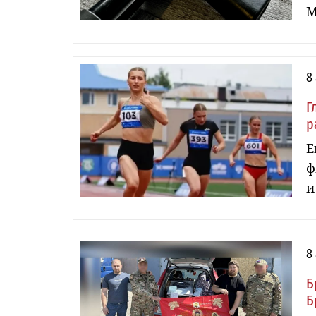
М
8
Г
р
Е
ф
и
8
Б
Б