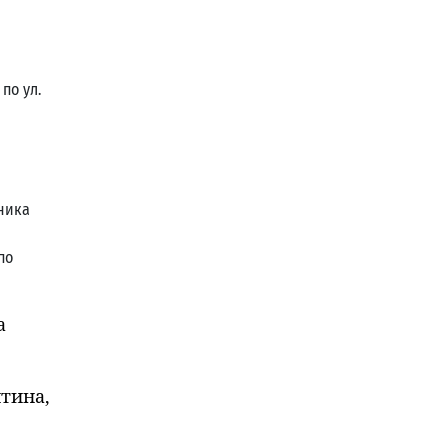
по ул.
ника
по
а
тина,