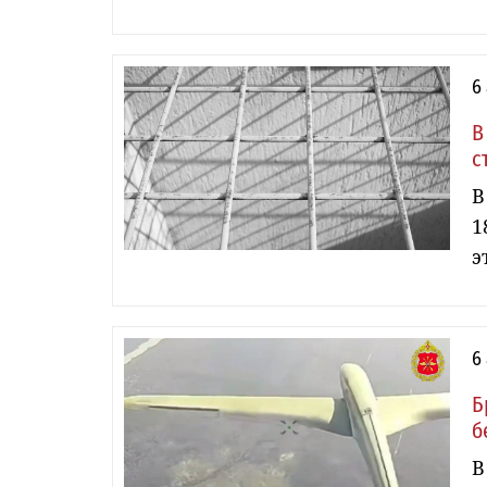
6
В
с
В
1
э
6
Б
б
В