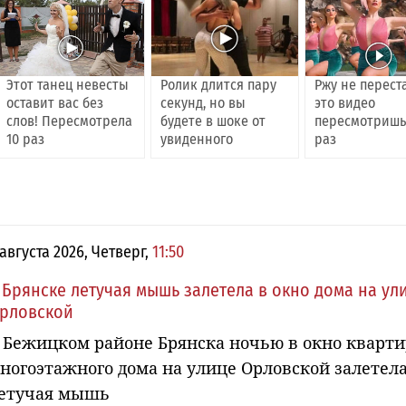
Этот танец невесты
Ролик длится пару
Ржу не перест
оставит вас без
секунд, но вы
это видео
слов! Пересмотрела
будете в шоке от
пересмотришь
10 раз
увиденного
раз
 августа 2026, Четверг,
11:50
 Брянске летучая мышь залетела в окно дома на ул
рловской
 Бежицком районе Брянска ночью в окно кварт
ногоэтажного дома на улице Орловской залетел
етучая мышь