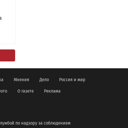
а
ка
Мнения
Дело
Россия и мир
ото
О газете
Реклама
лужбой по надзору за соблюдением