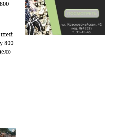
800
ывшей
у 800
дело
i