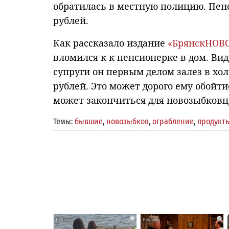
обратилась в местную полицию. Пенс
рублей.
Как рассказало издание
«БрянскНОВ
вломился к к пенсионерке в дом. Вид
супруги он первым делом залез в хо
рублей. Это может дорого ему обойт
может закончиться для новозыбковц
Темы:
бывшие
,
новозыбков
,
ограбление
,
продукт
i
i