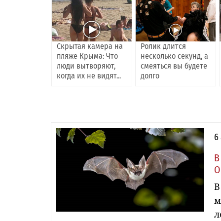
Скрытая камера на
Ролик длится
пляже Крыма: Что
несколько секунд, а
люди вытворяют,
смеяться вы будете
когда их не видят...
долго
6
В
О
В
м
л