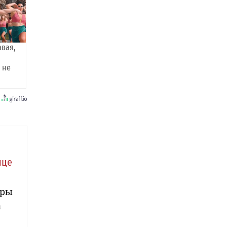
авая,
 не
ице
иры
а