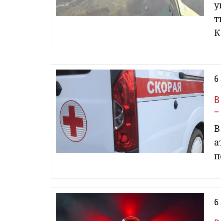
у
т
К
6
В
–
В
а
п
6