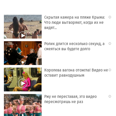
Скрытая камера на пляже Крыма:
i
Что люди вытворяют, когда их не
видят...
Ролик длится несколько секунд, а
i
смеяться вы будете долго
Королева вагона отожгла! Видео не
i
оставит равнодушным
Ржу не переставая, это видео
i
пересмотришь не раз