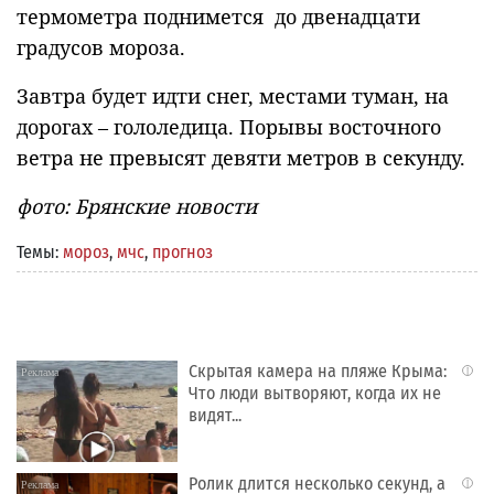
термометра поднимется до двенадцати
градусов мороза.
Завтра будет идти снег, местами туман, на
дорогах – гололедица. Порывы восточного
ветра не превысят девяти метров в секунду.
фото: Брянские новости
Темы:
мороз
,
мчс
,
прогноз
Скрытая камера на пляже Крыма:
i
Что люди вытворяют, когда их не
видят...
Ролик длится несколько секунд, а
i