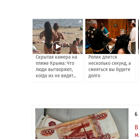
i
i
Скрытая камера на
Ролик длится
пляже Крыма: Что
несколько секунд, а
люди вытворяют,
смеяться вы будете
когда их не видят...
долго
6
В
м