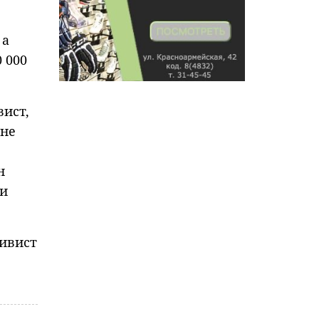
 а
 000
вист,
 не
н
чи
дивист