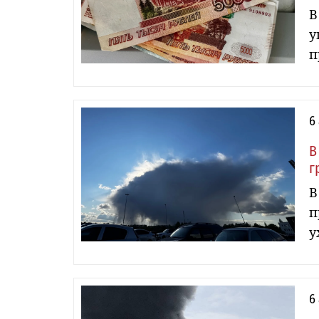
В
у
п
6
В
г
В
п
у
6