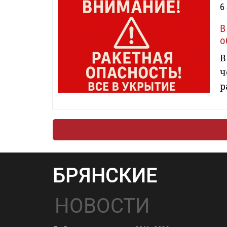
6
В
о
В
ч
р
БРЯНСКИЕ
НОВОСТИ