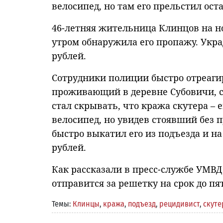
велосипед, но там его прельстил ос
46-летняя жительница Клинцов на но
утром обнаружила его пропажу. Укра
рублей.
Сотрудники полиции быстро отреагир
проживающий в деревне Субовичи, с
стал скрывать, что кража скутера – е
велосипед, но увидев стоявший без п
быстро выкатил его из подъезда и на
рублей.
Как рассказали в пресс-службе УМВД
отправится за решетку на срок до пят
Темы:
Клинцы
,
кража
,
подъезд
,
рецидивист
,
скуте