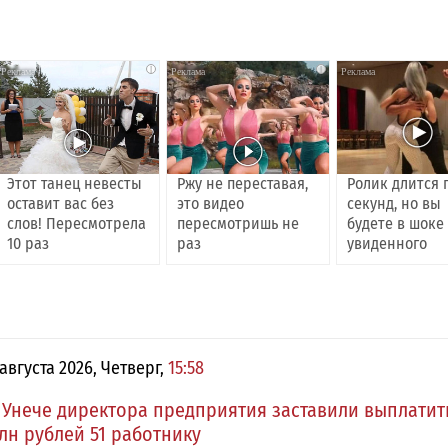
i
i
Этот танец невесты
Ржу не переставая,
Ролик длится 
оставит вас без
это видео
секунд, но вы
слов! Пересмотрела
пересмотришь не
будете в шоке
10 раз
раз
увиденного
 августа 2026, Четверг,
15:58
 Унече директора предприятия заставили выплатит
лн рублей 51 работнику