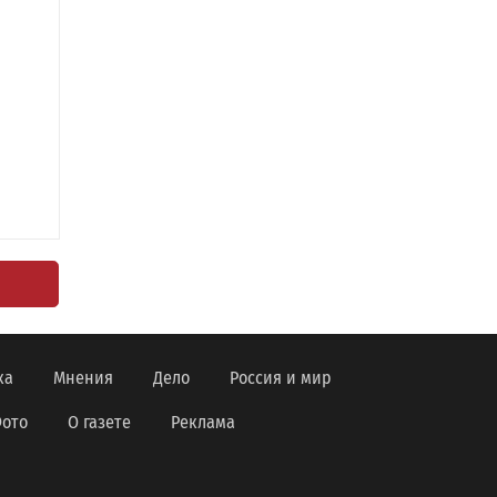
ка
Мнения
Дело
Россия и мир
ото
О газете
Реклама