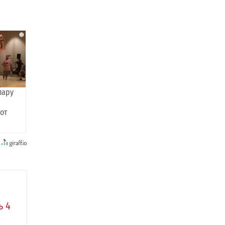
i
пару
 от
ь 4