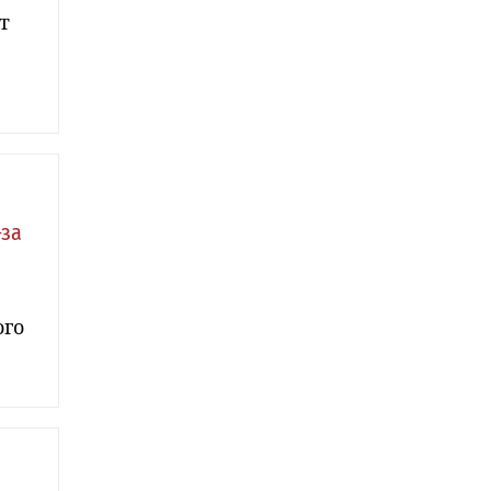
т
-за
ого