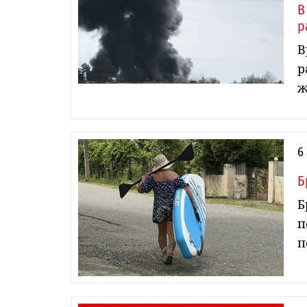
В
р
В
р
ж
6
Б
Б
п
п