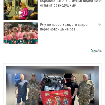
Королева вагона отожгла! Видео не
i
оставит равнодушным
Ржу не переставая, это видео
i
пересмотришь не раз