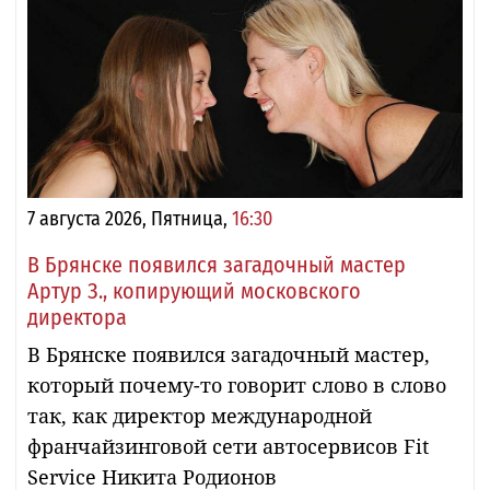
7 августа 2026, Пятница,
16:30
В Брянске появился загадочный мастер
Артур З., копирующий московского
директора
В Брянске появился загадочный мастер,
который почему-то говорит слово в слово
так, как директор международной
франчайзинговой сети автосервисов Fit
Service Никита Родионов