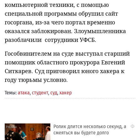
компьютерной техники, с помощью
специальной программы обрушил сайт
госоргана, из-за чего портал временно
оказался заблокирован. Злоумышленника
разоблачили сотрудники УФСБ.
Гособвинителем на суде выступал старший
помощник областного прокурора Евгений
Ситкарев. Суд приговорил юного хакера к
году тюрьмы условно.
Темы:
атака
,
студент
,
суд
,
хакер
Ролик длится несколько секунд, а
i
смеяться вы будете долго