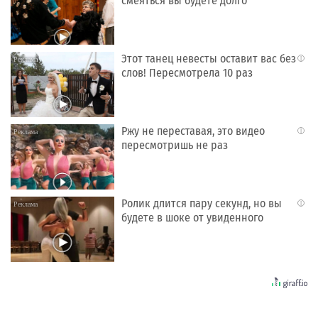
смеяться вы будете долго
Этот танец невесты оставит вас без
i
слов! Пересмотрела 10 раз
Ржу не переставая, это видео
i
пересмотришь не раз
Ролик длится пару секунд, но вы
i
будете в шоке от увиденного