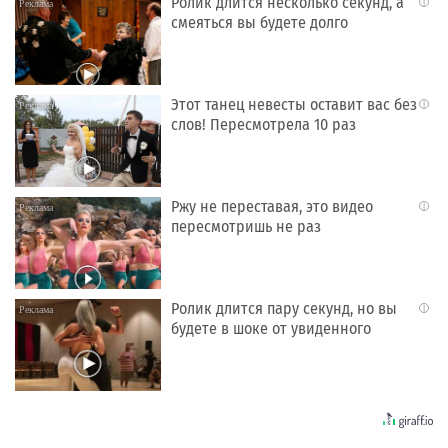
Ролик длится несколько секунд, а
i
смеяться вы будете долго
Этот танец невесты оставит вас без
i
слов! Пересмотрела 10 раз
Ржу не переставая, это видео
i
пересмотришь не раз
Ролик длится пару секунд, но вы
i
будете в шоке от увиденного