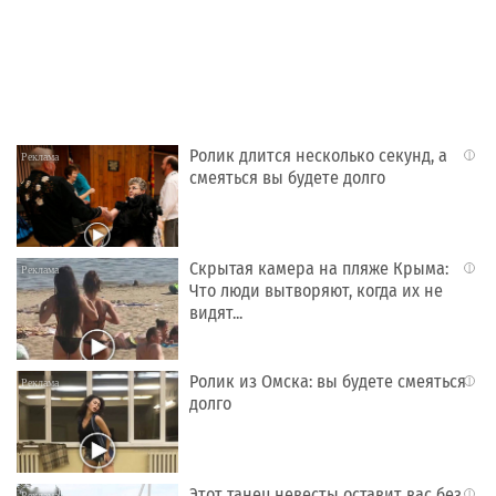
Ролик длится несколько секунд, а
i
смеяться вы будете долго
Скрытая камера на пляже Крыма:
i
Что люди вытворяют, когда их не
видят...
Ролик из Омска: вы будете смеяться
i
долго
Этот танец невесты оставит вас без
i