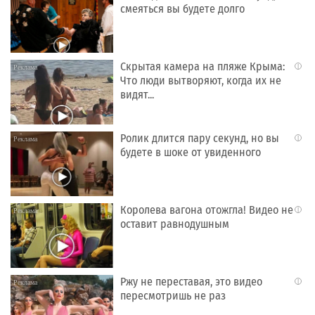
смеяться вы будете долго
Скрытая камера на пляже Крыма:
i
Что люди вытворяют, когда их не
видят...
Ролик длится пару секунд, но вы
i
будете в шоке от увиденного
Королева вагона отожгла! Видео не
i
оставит равнодушным
Ржу не переставая, это видео
i
пересмотришь не раз