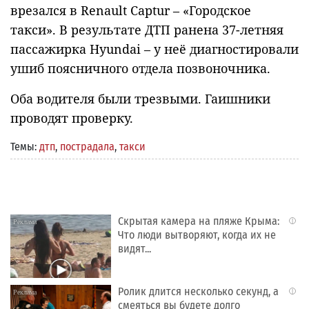
врезался в Renault Captur – «Городское
такси». В результате ДТП ранена 37-летняя
пассажирка Hyundai – у неё диагностировали
ушиб поясничного отдела позвоночника.
Оба водителя были трезвыми. Гаишники
проводят проверку.
Темы:
дтп
,
пострадала
,
такси
Скрытая камера на пляже Крыма:
i
Что люди вытворяют, когда их не
видят...
Ролик длится несколько секунд, а
i
смеяться вы будете долго