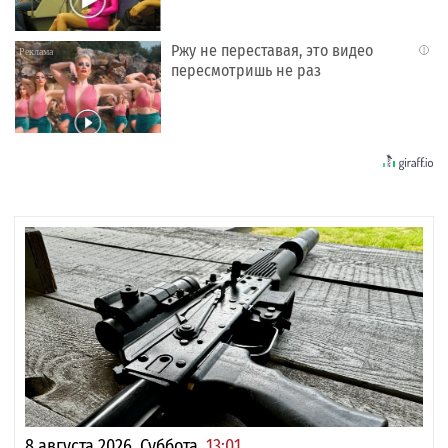
Ржу не переставая, это видео
i
пересмотришь не раз
8 августа 2026, Суббота,
13:01