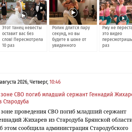
Этот танец невесты
Ролик длится пару
Ржу не перест
оставит вас без
секунд, но вы
это видео
слов! Пересмотрела
будете в шоке от
пересмотришь
10 раз
увиденного
раз
 августа 2026, Четверг,
10:46
 зоне СВО погиб младший сержант Геннадий Жихар
з Стародуба
 зоне проведения СВО погиб младший сержант
еннадий Жихарев из Стародуба Брянской области
б этом сообщила администрация Стародубского