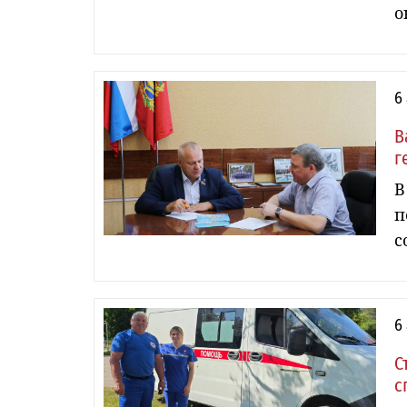
о
6
В
г
В
п
с
6
С
с