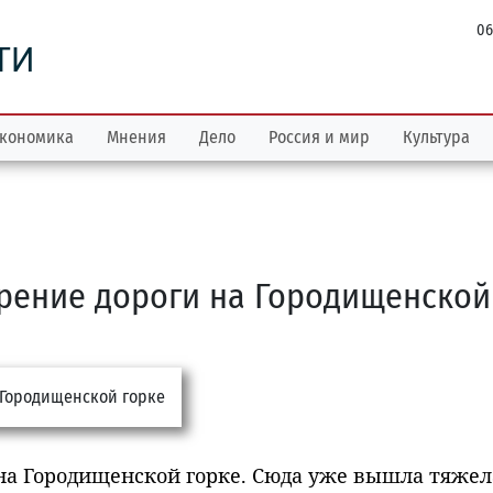
06
ТИ
кономика
Мнения
Дело
Россия и мир
Культура
рение дороги на Городищенской
 на Городищенской горке. Сюда уже вышла тяжел