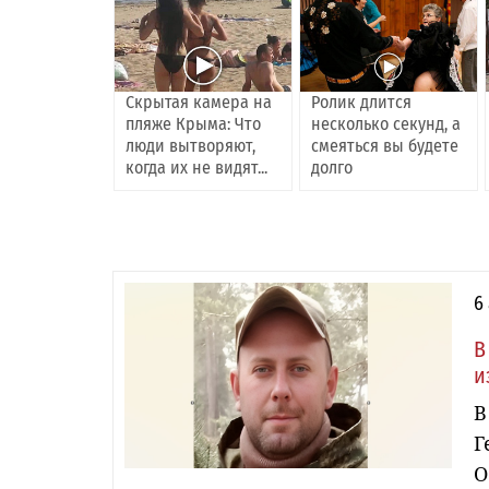
Скрытая камера на
Ролик длится
пляже Крыма: Что
несколько секунд, а
люди вытворяют,
смеяться вы будете
когда их не видят...
долго
6
В
и
В
Г
О