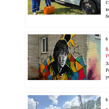
С
к
б
6
В
у
З
Р
у
6