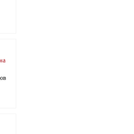
на
дов