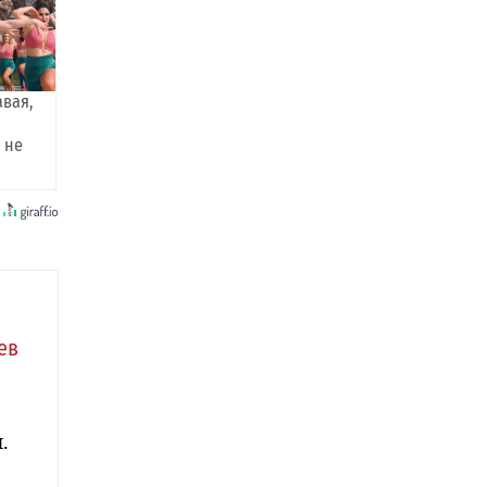
авая,
 не
ев
.