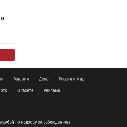
 и
ка
Мнения
Дело
Россия и мир
ото
О газете
Реклама
лужбой по надзору за соблюдением