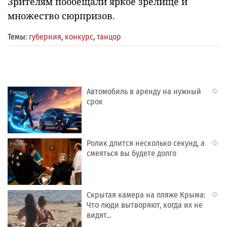
Зрителям пообещали яркое зрелище и
множество сюрпризов.
Темы:
губерния
,
конкурс
,
танцор
Автомобиль в аренду на нужный
i
срок
Ролик длится несколько секунд, а
i
смеяться вы будете долго
Скрытая камера на пляже Крыма:
i
Что люди вытворяют, когда их не
видят...